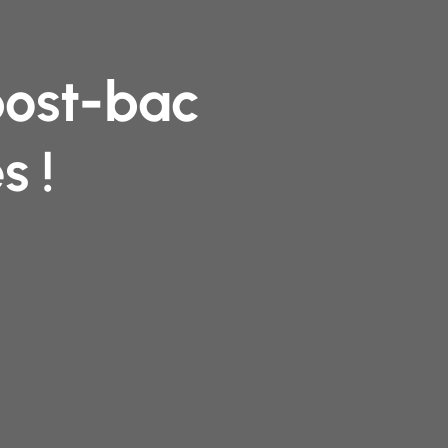
post-bac
s !